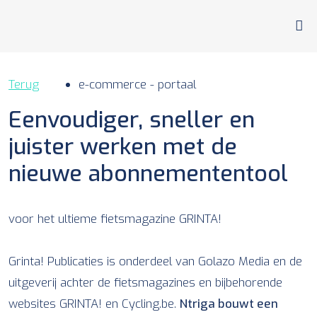
DEVELOPMENT
Terug
e-commerce - portaal
BRANDING
Eenvoudiger, sneller en
juister werken met de
MARKETING
nieuwe abonnemententool
CASES
OVER
voor het ultieme fietsmagazine GRINTA!
BLOG
Grinta! Publicaties is onderdeel van Golazo Media en de
uitgeverij achter de fietsmagazines en bijbehorende
JOBS
websites GRINTA! en Cycling.be.
Ntriga bouwt een